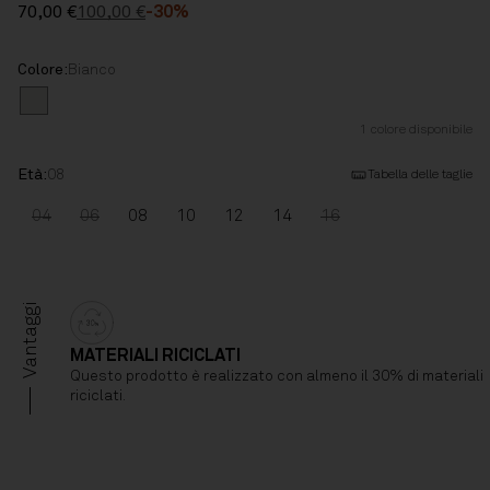
70,00 €
100,00 €
-30%
Colore:
Bianco
Il colore Bianco è disponibile
1 colore disponibile
Età:
08
Tabella delle taglie
La taglia 04 è disponibile
La taglia 06 è disponibile
La taglia 08 non è disponibile
La taglia 10 non è disponibile
La taglia 12 non è disponibile
La taglia 14 non è disponibile
La taglia 16 è disponibil
04
06
08
10
12
14
16
Vantaggi
MATERIALI RICICLATI
Questo prodotto è realizzato con almeno il 30% di materiali
riciclati.