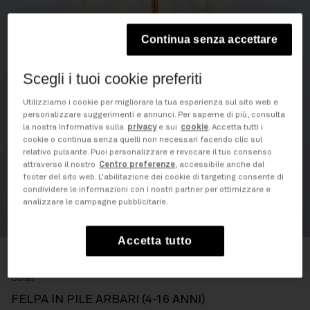
Continua senza accettare
Scegli i tuoi cookie preferiti
Utilizziamo i cookie per migliorare la tua esperienza sul sito web e
personalizzare suggerimenti e annunci. Per saperne di più, consulta
la nostra Informativa sulla
privacy
e sui
cookie
. Accetta tutti i
cookie o continua senza quelli non necessari facendo clic sul
relativo pulsante. Puoi personalizzare e revocare il tuo consenso
attraverso il nostro
Centro preferenze
, accessibile anche dal
footer del sito web. L'abilitazione dei cookie di targeting consente di
condividere le informazioni con i nostri partner per ottimizzare e
analizzare le campagne pubblicitarie.
Outlet
Accetta tutto
Home
Felpa in Pile Arbari (4-16 ANNI)
Outlet
FELPA IN PILE ARBARI (4-16 ANNI)