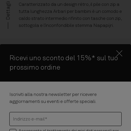
Dettagli
Caratterizzato da un design rétro, il pile con zip a
tutta lunghezza Arbari per bambini è un comodo e
caldo strato intermedio rifinito con tasche con zip,
sottogola e l’inconfondibile stemma Napapijri.
Fitting Info
Ricevi uno sconto del 15%* sul tuo
Caratteristiche
prossimo ordine
Cura del Prodotto
Consegna e Resi
Iscriviti alla nostra newsletter per ricevere
aggiornamenti su eventi e offerte speciali.
Indirizzo e-mail*
Acconsento al trattamento dei miei dati personali per